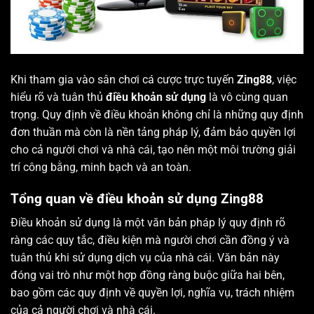
Khi tham gia vào sân chơi cá cược trực tuyến
Zing88
, việc
hiểu rõ và tuân thủ
điều khoản sử dụng
là vô cùng quan
trọng. Quy định về điều khoản không chỉ là những quy định
đơn thuần mà còn là nền tảng pháp lý, đảm bảo quyền lợi
cho cả người chơi và nhà cái, tạo nên một môi trường giải
trí công bằng, minh bạch và an toàn.
Tổng quan về điều khoản sử dụng Zing88
Điều khoản sử dụng là một văn bản pháp lý quy định rõ
ràng các quy tắc, điều kiện mà người chơi cần đồng ý và
tuân thủ khi sử dụng dịch vụ của nhà cái. Văn bản này
đóng vai trò như một hợp đồng ràng buộc giữa hai bên,
bao gồm các quy định về quyền lợi, nghĩa vụ, trách nhiệm
của cả người chơi và nhà cái.