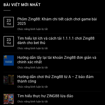
BÀI VIẾT MỚI NHẤT
Phỏm Zing88: Khám chi tiết cách chơi game bài
23
2025
Th2
Chức năng bình luận bị tắt
ở
Phỏm
Zing88:
Tìm hiểu lợi ích và cách tải 1.1.1.1 chơi Zing88
23
Khám
dành cho bet thủ
Th2
chi
Chức năng bình luận bị tắt
ở
tiết
Tìm
cách
hiểu
Hướng dẫn lấy lại tài khoản Zing88 đơn giản và
chơi
lợi
game
chính xác nhất
ích
bài
Chức năng bình luận bị tắt
ở
và
2025
Hướng
cách
dẫn
Hướng dẫn chơi thử Zing88 từ A – Z bảo đảm
tải
lấy
1.1.1.1
thành công
lại
chơi
Chức năng bình luận bị tắt
ở
tài
Zing88
Hướng
khoản
dành
dẫn
Tìm hiểu thực hư ZING88 lừa đảo
Zing88
cho
chơi
đơn
bet
Chức năng bình luận bị tắt
ở
thử
giản
thủ