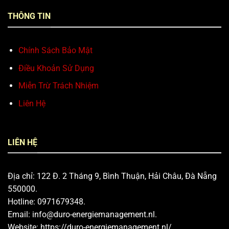
THÔNG TIN
Chính Sách Bảo Mật
Điều Khoản Sử Dụng
Miễn Trừ Trách Nhiệm
Liên Hệ
LIÊN HỆ
Địa chỉ: 122 Đ. 2 Tháng 9, Bình Thuận, Hải Châu, Đà Nẵng
550000.
Hotline: 0971679348.
Email:
info@duro-energiemanagement.nl
.
Website: https://duro-energiemanagement.nl/