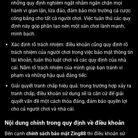
những quy định nghiêm ngặt nhằm ngăn chặn mọi
hành vi gian lận, lừa đảo, đảm bảo môi trường cá cược
công bằng cho tất cả người chơi. Việc tuân thủ các quy
định này góp phần tạo nên một sân chơi lành mạnh,
minh bạch.
Xác định rõ trách nhiệm: điều khoản cũng quy định rõ
trách nhiệm của người chơi trong việc bảo mật thông tin
tài khoản, tuân thủ luật chơi và các quy định của nhà
cái. Nắm rõ trách nhiệm của mình giúp bạn tránh vi
phạm và những hậu quả đáng tiếc.
Giải quyết tranh chấp hiệu quả: trong trường hợp xảy ra
tranh chấp, điều khoản sử dụng sẽ là căn cứ để giải
quyết vấn đề một cách thỏa đáng, đảm bảo quyền lợi
cho cả người chơi và nhà cái.
Nội dung chính trong quy định về điều khoản
Bên cạnh
chính sách bảo mật Zing88
thì điều khoản sử