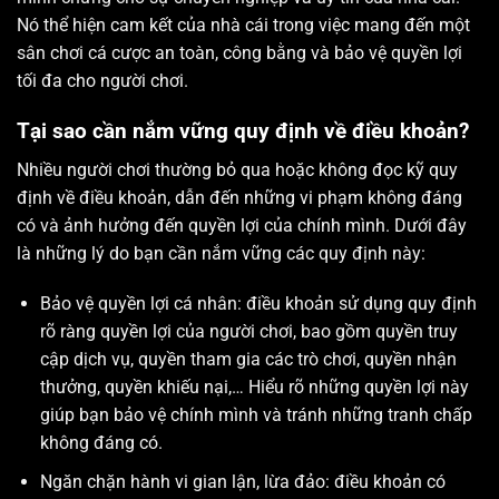
Nó thể hiện cam kết của nhà cái trong việc mang đến một
sân chơi cá cược an toàn, công bằng và bảo vệ quyền lợi
tối đa cho người chơi.
Tại sao cần nắm vững quy định về điều khoản?
Nhiều người chơi thường bỏ qua hoặc không đọc kỹ quy
định về điều khoản, dẫn đến những vi phạm không đáng
có và ảnh hưởng đến quyền lợi của chính mình. Dưới đây
là những lý do bạn cần nắm vững các quy định này:
Bảo vệ quyền lợi cá nhân: điều khoản sử dụng quy định
rõ ràng quyền lợi của người chơi, bao gồm quyền truy
cập dịch vụ, quyền tham gia các trò chơi, quyền nhận
thưởng, quyền khiếu nại,… Hiểu rõ những quyền lợi này
giúp bạn bảo vệ chính mình và tránh những tranh chấp
không đáng có.
Ngăn chặn hành vi gian lận, lừa đảo: điều khoản có