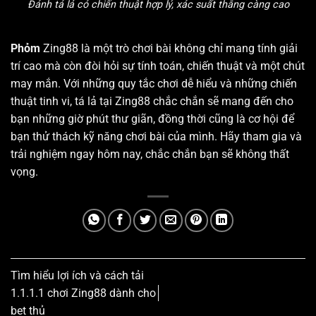
Đánh tá lả có chiến thuật hợp lý, xác suất thắng càng cao
Phỏm
Zing88 là một trò chơi bài không chỉ mang tính giải
trí cao mà còn đòi hỏi sự tính toán, chiến thuật và một chút
may mắn. Với những quy tắc chơi dễ hiểu và những chiến
thuật tinh vi, tá lả tại Zing88 chắc chắn sẽ mang đến cho
bạn những giờ phút thư giãn, đồng thời cũng là cơ hội để
bạn thử thách kỹ năng chơi bài của mình. Hãy tham gia và
trải nghiệm ngay hôm nay, chắc chắn bạn sẽ không thất
vọng.
Tìm hiểu lợi ích và cách tải
1.1.1.1 chơi Zing88 dành cho
bet thủ