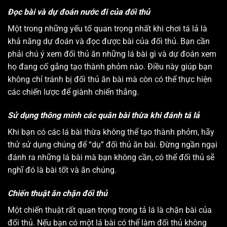
Đọc bài và dự đoán nước đi của đối thủ
Một trong những yếu tố quan trọng nhất khi chơi tá lả là
khả năng dự đoán và đọc được bài của đối thủ. Bạn cần
phải chú ý xem đối thủ ăn những lá bài gì và dự đoán xem
họ đang cố gắng tạo thành phỏm nào. Điều này giúp bạn
không chỉ tránh bị đối thủ ăn bài mà còn có thể thực hiện
các chiến lược để giành chiến thắng.
Sử dụng thông minh các quân bài thừa khi đánh tá lả
Khi bạn có các lá bài thừa không thể tạo thành phỏm, hãy
thử sử dụng chúng để “dụ” đối thủ ăn bài. Đừng ngần ngại
đánh ra những lá bài mà bạn không cần, có thể đối thủ sẽ
nghĩ đó là bài tốt và ăn chúng.
Chiến thuật ăn chặn đối thủ
Một chiến thuật rất quan trọng trong tả lá là chặn bài của
đối thủ. Nếu bạn có một lá bài có thể làm đối thủ không